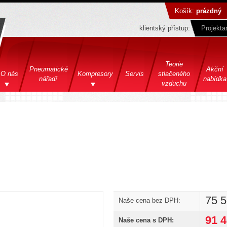
Košík:
prázdný
klientský přístup:
Projektan
Teorie
Pneumatické
Akční
O nás
Kompresory
Servis
stlačeného
nářadí
nabídka
vzduchu
75 
Naše cena bez DPH:
91 
Naše cena s DPH: