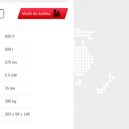
400 V
500 l
570 l/m
5.5 kW
15 bar
290 kg
203 x 68 x 140