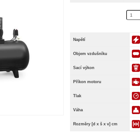
Napětí
Objem vzdušníku
Sací výkon
Příkon motoru
Tlak
Váha
Rozměry [d x š x v] cm