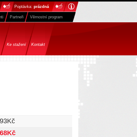
Poptávka:
prázdná
ti
Partneři
Věrnostní program
Ke stažení
Kontakt
593Kč
468Kč